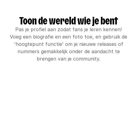
Toon de wereld wie je bent
Pas je profiel aan zodat fans je leren kennen!
Voeg een biografie en een foto toe, en gebruik de
'hoogtepunt functie' om je nieuwe releases of
nummers gemakkelijk onder de aandacht te
brengen van je community.
Mis niets
Ontvang een diepgaande analyse van wie er
luistert voor een beter inzicht in je publiek, en
bekijk relevante gegevens om je prestaties beter
te begrijpen.
Delen met je community